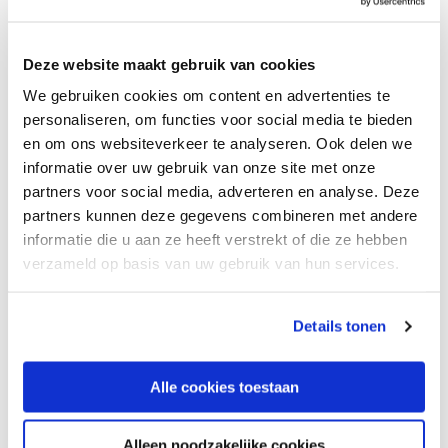
Regio
Deze website maakt gebruik van cookies
Corfu
(1)
We gebruiken cookies om content en advertenties te
personaliseren, om functies voor social media te bieden
Plaats
en om ons websiteverkeer te analyseren. Ook delen we
informatie over uw gebruik van onze site met onze
partners voor social media, adverteren en analyse. Deze
partners kunnen deze gegevens combineren met andere
Accommodatie type
informatie die u aan ze heeft verstrekt of die ze hebben
verzameld op basis van uw gebruik van hun services.
Appartementen
(1)
Details tonen
Afstand tot strand
Tot 500 meter
(1)
Alle cookies toestaan
Tot 2000 meter
(1)
Alleen noodzakelijke cookies