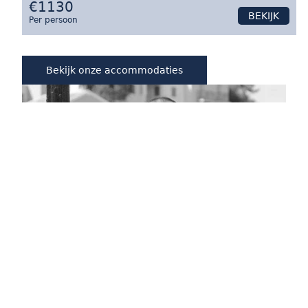
€1130
BEKIJK
Per persoon
Bekijk onze accommodaties
Inside Greece
Karakter & Comfort
Meest bijzondere plaatsen