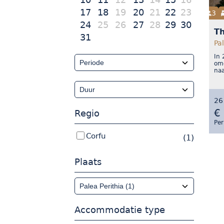
17
18
19
20
21
22
23
3
24
25
26
27
28
29
30
T
31
Pa
In 
omg
naa
26
€
Regio
Per
Corfu
(1)
Plaats
Accommodatie type