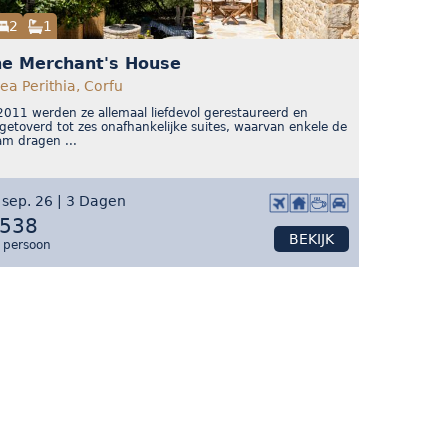
2
1
he Merchant's House
lea Perithia, Corfu
2011 werden ze allemaal liefdevol gerestaureerd en
etoverd tot zes onafhankelijke suites, waarvan enkele de
m dragen ...
 sep. 26 | 3 Dagen
 538
BEKIJK
 persoon