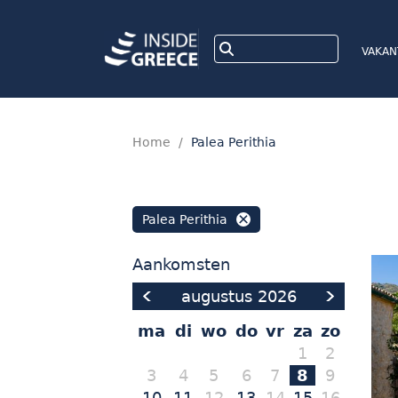
VAKAN
Home
/
Palea Perithia
Palea Perithia
Aankomsten
augustus
2026
ma
di
wo
do
vr
za
zo
1
2
3
4
5
6
7
8
9
10
11
12
13
14
15
16