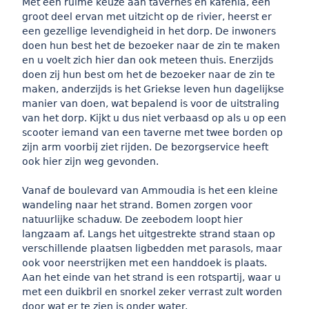
Met een ruime keuze aan tavernes en kafenia, een
groot deel ervan met uitzicht op de rivier, heerst er
een gezellige levendigheid in het dorp. De inwoners
doen hun best het de bezoeker naar de zin te maken
en u voelt zich hier dan ook meteen thuis. Enerzijds
doen zij hun best om het de bezoeker naar de zin te
maken, anderzijds is het Griekse leven hun dagelijkse
manier van doen, wat bepalend is voor de uitstraling
van het dorp. Kijkt u dus niet verbaasd op als u op een
scooter iemand van een taverne met twee borden op
zijn arm voorbij ziet rijden. De bezorgservice heeft
ook hier zijn weg gevonden.
Vanaf de boulevard van Ammoudia is het een kleine
wandeling naar het strand. Bomen zorgen voor
natuurlijke schaduw. De zeebodem loopt hier
langzaam af. Langs het uitgestrekte strand staan op
verschillende plaatsen ligbedden met parasols, maar
ook voor neerstrijken met een handdoek is plaats.
Aan het einde van het strand is een rotspartij, waar u
met een duikbril en snorkel zeker verrast zult worden
door wat er te zien is onder water.