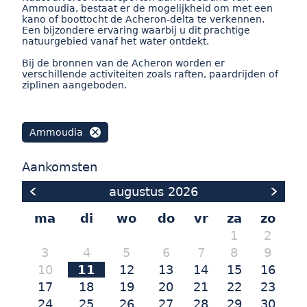
Ammoudia, bestaat er de mogelijkheid om met een
kano of boottocht de Acheron-delta te verkennen.
Een bijzondere ervaring waarbij u dit prachtige
natuurgebied vanaf het water ontdekt.
Bij de bronnen van de Acheron worden er
verschillende activiteiten zoals raften, paardrijden of
ziplinen aangeboden.
Ammoudia
Aankomsten
augustus
2026
ma
di
wo
do
vr
za
zo
1
2
3
4
5
6
7
8
9
10
11
12
13
14
15
16
17
18
19
20
21
22
23
24
25
26
27
28
29
30