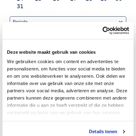
31
Regio
Deze website maakt gebruik van cookies
We gebruiken cookies om content en advertenties te
Epiros
(2)
personaliseren, om functies voor social media te bieden
en om ons websiteverkeer te analyseren. Ook delen we
Plaats
informatie over uw gebruik van onze site met onze
partners voor social media, adverteren en analyse. Deze
partners kunnen deze gegevens combineren met andere
informatie die u aan ze heeft verstrekt of die ze hebben
Accommodatie type
verzameld op basis van uw gebruik van hun services.
Appartementen
(2)
Details tonen