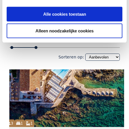
1 aparte slaapkamer
(1)
1 badkamer
(1)
Alle cookies toestaan
Prijs
Alleen noodzakelijke cookies
Sorteren op:
3
1
1