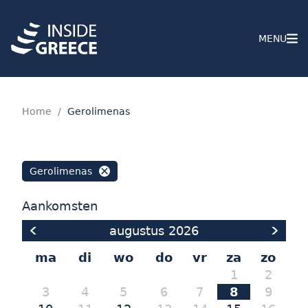
MENU
Home
/
Gerolimenas
Gerolimenas
Aankomsten
augustus
2026
ma
di
wo
do
vr
za
zo
1
2
3
4
5
6
7
8
9