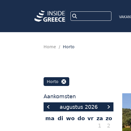
VAKAN
Home
/
Horto
Horto
Aankomsten
augustus
2026
ma
di
wo
do
vr
za
zo
1
2