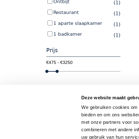
Ontbijt
(1)
Restaurant
(1)
1 aparte slaapkamer
(1)
1 badkamer
(1)
Prijs
Deze website maakt gebru
We gebruiken cookies om c
Inside Greece
bieden en om ons websitev
met onze partners voor so
Wilhelminalaan 2b
combineren met andere inf
6641DG Beuningen
T
0850646012
uw gebruik van hun servic