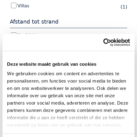
Villas
(1)
Afstand tot strand
Tot 5000 meter
(1)
Tot 10000 meter
(1)
Tot 15000 meter
(1)
Deze website maakt gebruik van cookies
Faciliteiten
We gebruiken cookies om content en advertenties te
personaliseren, om functies voor social media te bieden
Zwembad
(1)
en om ons websiteverkeer te analyseren. Ook delen we
informatie over uw gebruik van onze site met onze
Privé zwembad
(1)
partners voor social media, adverteren en analyse. Deze
Wasmachine
(1)
partners kunnen deze gegevens combineren met andere
informatie die u aan ze heeft verstrekt of die ze hebben
1 aparte slaapkamer
(1)
verzameld op basis van uw gebruik van hun services.
2 aparte slaapkamers
(1)