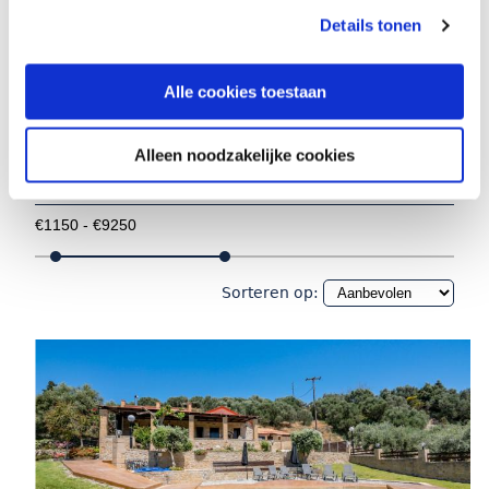
3 aparte slaapkamers
(1)
Details tonen
1 badkamer
(1)
2 badkamers
(1)
Alle cookies toestaan
3 badkamers
(1)
Alleen noodzakelijke cookies
Prijs
Sorteren op: