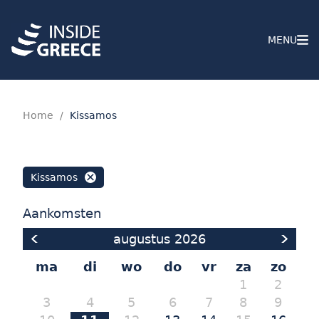
MENU
Home
/
Kissamos
Kissamos
Aankomsten
augustus
2026
ma
di
wo
do
vr
za
zo
1
2
3
4
5
6
7
8
9