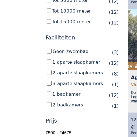
Tot 5000 meter
(12)
Per
Tot 10000 meter
(12)
Tot 15000 meter
(12)
Faciliteiten
Geen zwembad
(3)
1 aparte slaapkamer
(12)
4
2 aparte slaapkamers
(8)
Ag
3 aparte slaapkamers
(1)
Va
De 
1 badkamer
(12)
Log
waa
2 badkamers
(1)
12
Prijs
€
Per