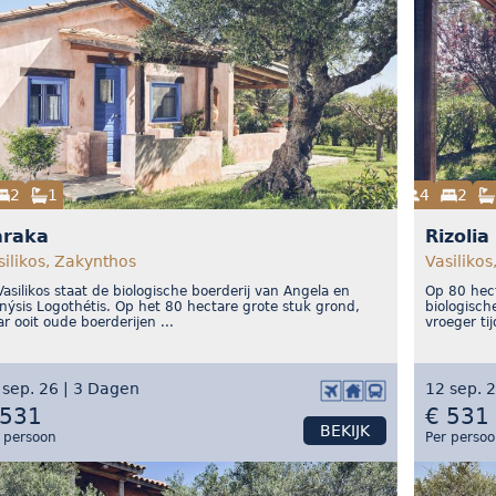
2
1
4
2
araka
Rizolia
silikos, Zakynthos
Vasilikos
Vasilikos staat de biologische boerderij van Angela en
Op 80 hect
nýsis Logothétis. Op het 80 hectare grote stuk grond,
biologisch
r ooit oude boerderijen ...
vroeger ti
 sep. 26 | 3 Dagen
12 sep. 
 531
€ 531
BEKIJK
 persoon
Per perso