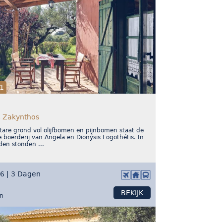
1
, Zakynthos
are grond vol olijfbomen en pijnbomen staat de
e boerderij van Angela en Dionýsis Logothétis. In
jden stonden ...
26 | 3 Dagen
BEKIJK
on