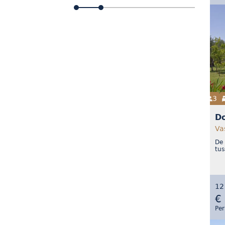
3
D
Va
De
tus
12
€
Per