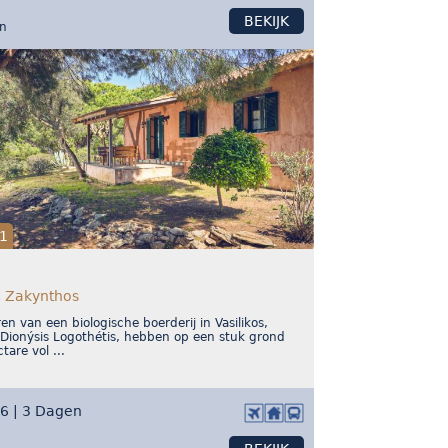
BEKIJK
on
1
, Zakynthos
en van een biologische boerderij in Vasilikos,
Dionýsis Logothétis, hebben op een stuk grond
are vol ...
26 | 3 Dagen