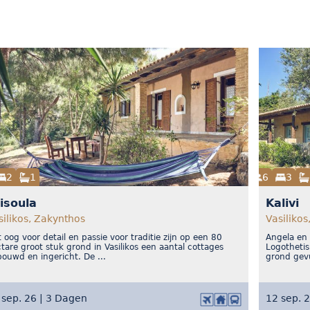
2
1
6
3
isoula
Kalivi
silikos, Zakynthos
Vasilikos
 oog voor detail en passie voor traditie zijn op een 80
Angela en 
tare groot stuk grond in Vasilikos een aantal cottages
Logothetis
ouwd en ingericht. De ...
grond gevu
 sep. 26 | 3 Dagen
12 sep. 