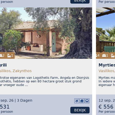
BEKIJK
 persoon
Per perso
2
1
4
1
rili
Myrtie
silikos, Zakynthos
Vasilikos
trotse eigenaren van Logothetis Farm, Angela en Dionýsis
Myrties ma
othétis, hebben op een 80 hectare groot stuk grond
In iedere 
r vroeger oude ...
eigenaar he
 sep. 26 | 3 Dagen
12 sep. 
 531
€ 556
BEKIJK
 persoon
Per perso