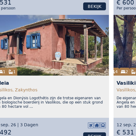
 531
€ 600
BEKIJK
 persoon
Per perso
1
1
4
2
eia
Vasiliki
silikos, Zakynthos
Vasilikos
ela en Dionýsis Logothétis zijn de trotse eigenaren van
De eigenar
 biologische boerderij in Vasilikos, die op een stuk grond
Angela en 
 80 hectare vol ...
van 80 hect
 sep. 26 | 3 Dagen
12 sep. 
 492
€ 531