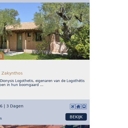
1
, Zakynthos
Dionysis Logothetis, eigenaren van de Logothétis
ben in hun boomgaard ...
26 | 3 Dagen
BEKIJK
on