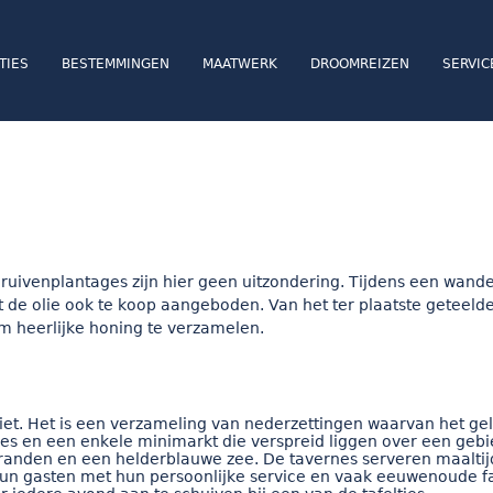
TIES
BESTEMMINGEN
MAATWERK
DROOMREIZEN
SERVIC
ruivenplantages zijn hier geen uitzondering. Tijdens een wande
 de olie ook te koop aangeboden. Van het ter plaatste geteelde
 heerlijke honing te verzamelen.
et. Het is een verzameling van nederzettingen waarvan het gelij
s en een enkele minimarkt die verspreid liggen over een gebie
randen en een helderblauwe zee. De tavernes serveren maaltij
ie hun gasten met hun persoonlijke service en vaak eeuwenoude