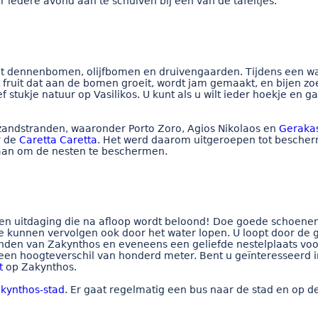
r iedere avond aan te schuiven bij een van de tafeltjes.
et dennenbomen, olijfbomen en druivengaarden. Tijdens een wand
het fruit dat aan de bomen groeit, wordt jam gemaakt, en bije
f stukje natuur op Vasilikos. U kunt als u wilt ieder hoekje en 
 zandstranden, waaronder Porto Zoro, Agios Nikolaos en
Geraka
r de
Caretta Caretta
. Het werd daarom uitgeroepen tot bescher
staan om de nesten te beschermen.
een uitdaging die na afloop wordt beloond! Doe goede schoene
kunnen vervolgen ook door het water lopen. U loopt door de g
anden van Zakynthos en eveneens een geliefde nestelplaats voo
 een hoogteverschil van honderd meter. Bent u geïnteresseerd
t
op Zakynthos.
kynthos-stad
. Er gaat regelmatig een bus naar de stad en op d