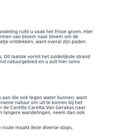
eling ruikt u vaak het frisse groen. Hier
n zoemen van bloem naar bloem om de
gaatje ontdekken, want overal zijn paden
s
. Dit laatste vormt het zuidelijkste strand
md natuurgebied en u zult hier soms
n aan die ook tegen water kunnen, want
roene natuur om uit te komen bij het
r de Caretta Caretta.Van Gerakas naar
 in langere wandelingen, neem dan ook
e route maakt deze diverse stops.