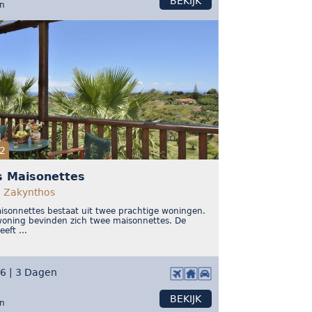
BEKIJK
on
2
s Maisonettes
, Zakynthos
isonnettes bestaat uit twee prachtige woningen.
woning bevinden zich twee maisonnettes. De
eft ...
26 | 3 Dagen
BEKIJK
on