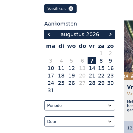
Vasilikos
Aankomsten
augustus
2026
ma
di
wo
do
vr
za
zo
1
2
3
4
5
6
7
8
9
10
11
12
13
14
15
16
17
18
19
20
21
22
23
4
24
25
26
27
28
29
30
Vr
31
Va
Met
hec
geb
12