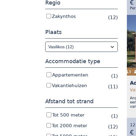
€
Regio
Per
Zakynthos
(12)
Plaats
Accommodatie type
3
Appartementen
(1)
Ad
Vakantiehuizen
(11)
Va
Ang
Afstand tot strand
een
van
Tot 500 meter
(1)
12
Tot 2000 meter
(12)
€