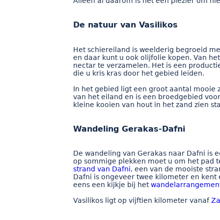
Alleen al daarom is het een plezier om hie
De natuur van Vasilikos
Het schiereiland is weelderig begroeid m
en daar kunt u ook olijfolie kopen. Van 
nectar te verzamelen. Het is een productie
die u kris kras door het gebied leiden.
In het gebied ligt een groot aantal mooie
van het eiland en is een broedgebied voo
kleine kooien van hout in het zand zien 
Wandeling Gerakas-Dafni
De wandeling van Gerakas naar Dafni is 
op sommige plekken moet u om het pad te 
strand van Dafni
, een van de mooiste str
Dafni is ongeveer twee kilometer en kent
eens een kijkje bij het
wandelarrangemen
Vasilikos ligt op vijftien kilometer vanaf
Za