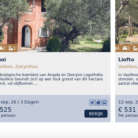
2
1
4
2
oi
Liofto
silikos, Zakynthos
Vasilikos
biologische boerderij van Angela en Dionýsis Logothétis
In Vasilik
Vasilikos bevindt zich op een stuk grond van 80 hectare
stonden, o
nd, vol olijfbomen ...
aantal sfee
 sep. 26 | 3 Dagen
12 sep. 
 525
€ 531
BEKIJK
 persoon
Per perso