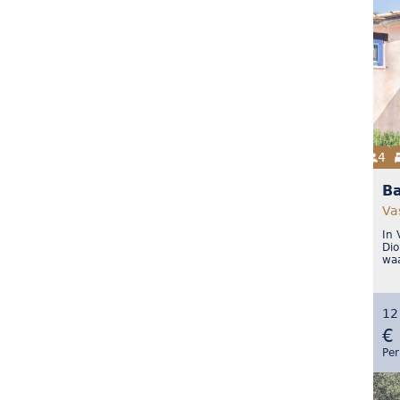
4
B
Va
In 
Dio
waa
12
€
Per