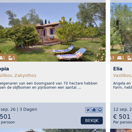
1
1
3
1
opia
Elia
silikos, Zakynthos
Vasilikos
 eigenaren van een boomgaard van 70 hectare hebben
Angela en 
sen de olijfbomen en pijnbomen een aantal ...
Farm, heb
 sep. 26 | 3 Dagen
12 sep. 
 501
€ 501
BEKIJK
 persoon
Per perso