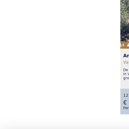
4
An
Va
De 
in 
gro
12
€
Per