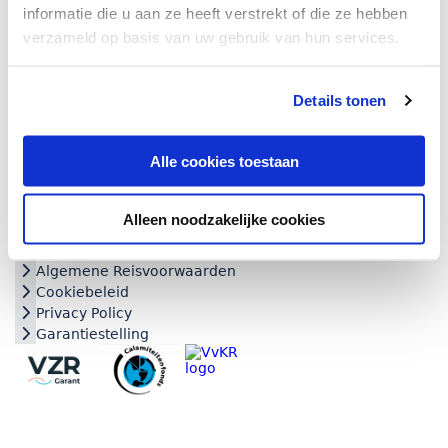
informatie die u aan ze heeft verstrekt of die ze hebben
verzameld op basis van uw gebruik van hun services.
Inside Greece
Details tonen
Wilhelminalaan 2b
6641DG Beuningen
Alle cookies toestaan
T
0850646012
M
info@insidegreece.nl
Klantenservice
Alleen noodzakelijke cookies
Contact
Algemene Reisvoorwaarden
Cookiebeleid
Privacy Policy
Garantiestelling