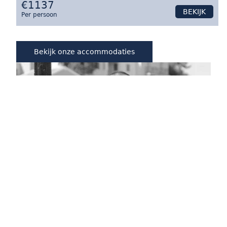
€1137
BEKIJK
Per persoon
Bekijk onze accommodaties
Inside Greece
Karakter & Comfort
Meest bijzondere plaatsen